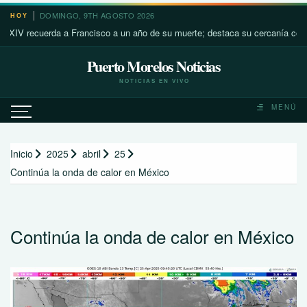
Saltar
DOMINGO, 9TH AGOSTO 2026
HOY
al
 recuerda a Francisco a un año de su muerte; destaca su cercanía con los m
contenido
Puerto Morelos Noticias
NOTICIAS EN VIVO
MENÚ
Inicio
2025
abril
25
Continúa la onda de calor en México
Continúa la onda de calor en México