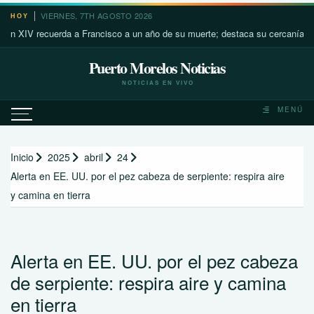
Saltar
VIERNES, 7TH AGOSTO 2026
HOY
al
V recuerda a Francisco a un año de su muerte; destaca su cercanía con los 
contenido
Puerto Morelos Noticias
NOTICIAS EN VIVO
MENÚ
Inicio
2025
abril
24
Alerta en EE. UU. por el pez cabeza de serpiente: respira aire
y camina en tierra
Alerta en EE. UU. por el pez cabeza
de serpiente: respira aire y camina
en tierra