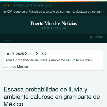
Saltar
SÁBADO, 8TH AGOSTO 2026
HOY
al
IV recuerda a Francisco a un año de su muerte; destaca su cercanía con los
contenido
Puerto Morelos Noticias
NOTICIAS EN VIVO
MENÚ
Inicio
2025
abril
18
Escasa probabilidad de lluvia y ambiente caluroso en gran
parte de México
Escasa probabilidad de lluvia y
ambiente caluroso en gran parte de
México