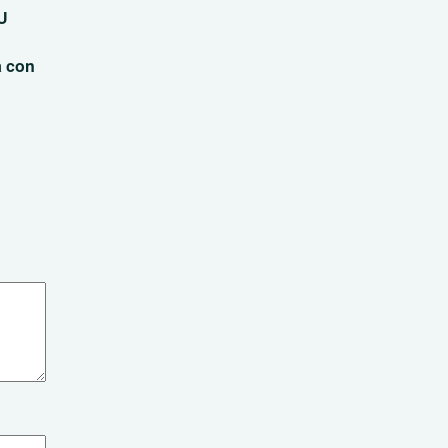
U
á con