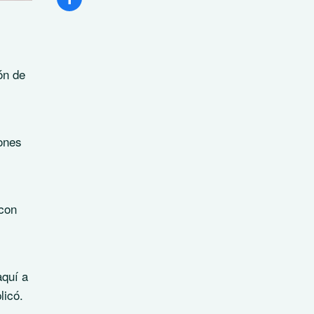
ón de
iones
 con
aquí a
licó.