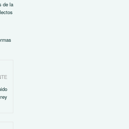
 de la
lectos
formas
NTE
uido
rrey