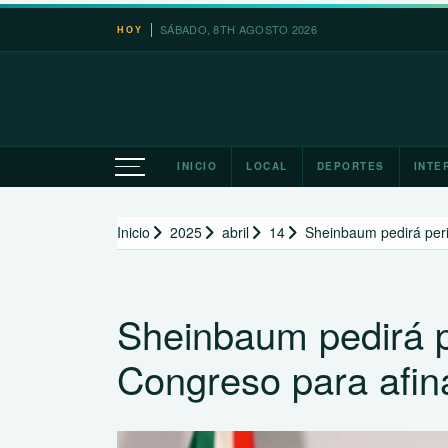
Saltar
SÁBADO, 8TH AGOSTO 2026
HOY
al
contenido
INICIO
LOCAL
DEPORTES
INTE
Inicio
2025
abril
14
Sheinbaum pedirá peri
Sheinbaum pedirá pe
Congreso para afin