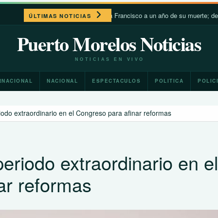
León XIV recuerda a Francisco a un año de su muerte; destaca su c
ÚLTIMAS NOTICIAS
Puerto Morelos Noticias
NOTICIAS EN VIVO
RNACIONAL
NACIONAL
ESPECTACULOS
POLITICA
POLIC
odo extraordinario en el Congreso para afinar reformas
riodo extraordinario en el
ar reformas