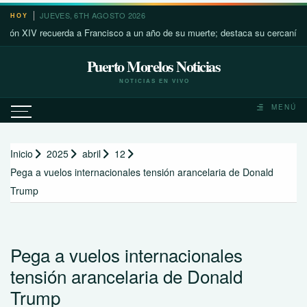
Saltar
JUEVES, 6TH AGOSTO 2026
HOY
al
XIV recuerda a Francisco a un año de su muerte; destaca su cercanía con lo
contenido
Puerto Morelos Noticias
NOTICIAS EN VIVO
MENÚ
Inicio
2025
abril
12
Pega a vuelos internacionales tensión arancelaria de Donald
Trump
Pega a vuelos internacionales
tensión arancelaria de Donald
Trump