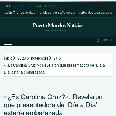
Saltar
JUEVES, 6TH AGOSTO 2026
HOY
al
n XIV recuerda a Francisco a un año de su muerte; destaca su cercanía con 
contenido
Puerto Morelos Noticias
NOTICIAS EN VIVO
MENÚ
Inicio
2023
noviembre
21
«¿Es Carolina Cruz?»: Revelaron que presentadora de ‘Día a
Día’ estaría embarazada
«¿Es Carolina Cruz?»: Revelaron
que presentadora de ‘Día a Día’
estaría embarazada