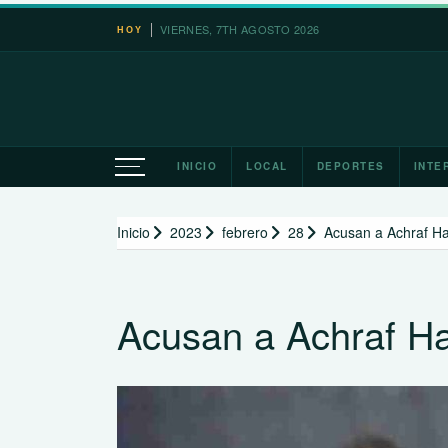
Saltar
VIERNES, 7TH AGOSTO 2026
HOY
al
contenido
INICIO
LOCAL
DEPORTES
INTE
Inicio
2023
febrero
28
Acusan a Achraf Ha
Acusan a Achraf Ha