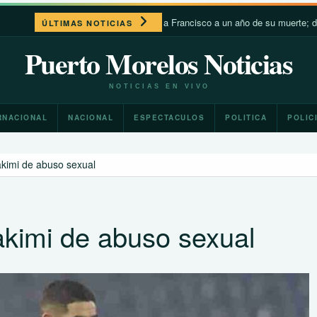
León XIV recuerda a Francisco a un año de su muerte; destaca su
ÚLTIMAS NOTICIAS
Puerto Morelos Noticias
NOTICIAS EN VIVO
RNACIONAL
NACIONAL
ESPECTACULOS
POLITICA
POLIC
kimi de abuso sexual
kimi de abuso sexual