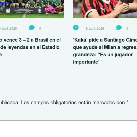
 abril, 2026
0
19 abril, 2026
0
 vence 3 – 2 a Brasil en el
‘Kaká’ pide a Santiago Gim
 de leyendas en el Estadio
que ayude al Milan a regresa
a
grandeza: “Es un jugador
importante”
ublicada.
Los campos obligatorios están marcados con
*