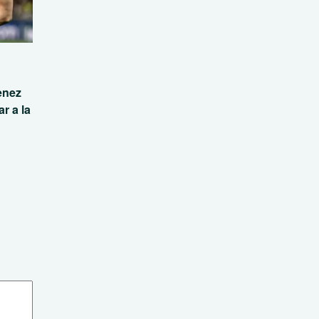
enez
r a la