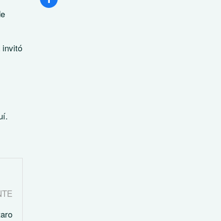
de
 invitó
uí.
NTE
taro