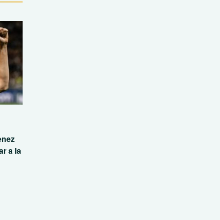
enez
r a la