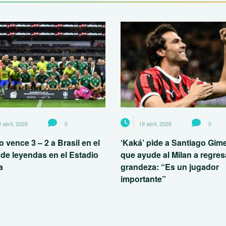
 abril, 2026
0
19 abril, 2026
0
 vence 3 – 2 a Brasil en el
‘Kaká’ pide a Santiago Gim
 de leyendas en el Estadio
que ayude al Milan a regresa
a
grandeza: “Es un jugador
importante”