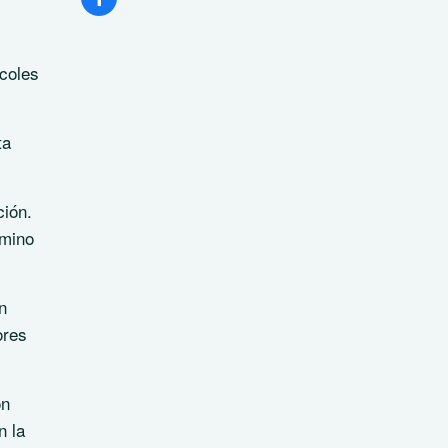
rcoles
ta
ción.
amino
n
ores
ón
n la