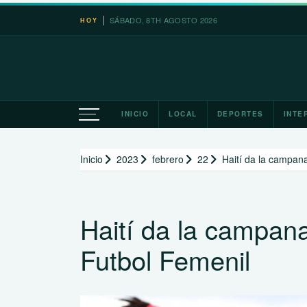
Saltar
SÁBADO, 8TH AGOSTO 2026
HOY
al
contenido
INICIO
LOCAL
DEPORTES
INTE
Inicio
2023
febrero
22
Haití da la campan
Haití da la campan
Futbol Femenil