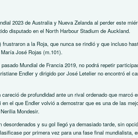
ndial 2023 de Australia y Nueva Zelanda al perder este mié
artido disputado en el North Harbour Stadium de Auckland.
rustraron a la Roja, que nunca se rindió y que incluso has
 María José Rojas (m.101).
 pasado Mundial de Francia 2019, no podrá repetir participa
istiane Endler y dirigido por José Letelier no encontró el c
n careció de profundidad ante un rival ordenado que marcó e
 en el que Endler volvió a demostrar que es una de las mej
 Nerilia Mondesir.
on desordenados y su gol llegó ya demasiado tarde, sin opci
clasificase por primera vez para una fase final mundialista, e