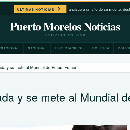
León XIV recuerda a Francisco a un año de su muerte; destaca su ce
ÚLTIMAS NOTICIAS
Puerto Morelos Noticias
NOTICIAS EN VIVO
RNACIONAL
NACIONAL
ESPECTACULOS
POLITICA
POLIC
ada y se mete al Mundial de Futbol Femenil
ada y se mete al Mundial d