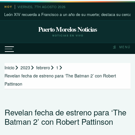
Saltar
VIERNES, 7TH AGOSTO 2026
HOY
al
 XIV recuerda a Francisco a un año de su muerte; destaca su cercanía con l
contenido
Puerto Morelos Noticias
NOTICIAS EN VIVO
MENÚ
Inicio
2023
febrero
1
Revelan fecha de estreno para ‘The Batman 2’ con Robert
Pattinson
Revelan fecha de estreno para ‘The
Batman 2’ con Robert Pattinson