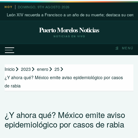
Saltar
DOMINGO, 9TH AGOSTO 2026
HOY
al
n XIV recuerda a Francisco a un año de su muerte; destaca su cercanía con
contenido
Puerto Morelos Noticias
NOTICIAS EN VIVO
MENÚ
Inicio
2023
enero
25
¿Y ahora qué? México emite aviso epidemiológico por casos
de rabia
¿Y ahora qué? México emite aviso
epidemiológico por casos de rabia