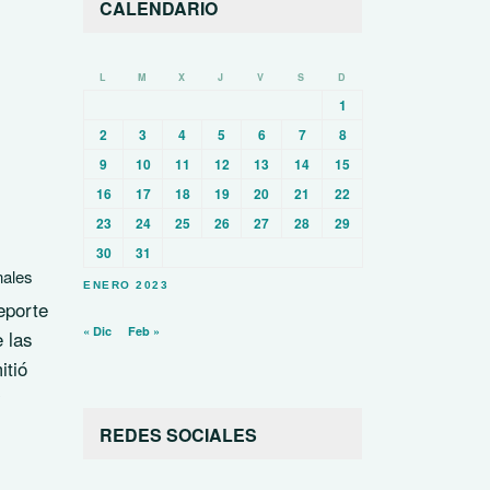
CALENDARIO
L
M
X
J
V
S
D
1
2
3
4
5
6
7
8
9
10
11
12
13
14
15
16
17
18
19
20
21
22
23
24
25
26
27
28
29
30
31
nales
ENERO 2023
eporte
« Dic
Feb »
 las
itió
y
REDES SOCIALES