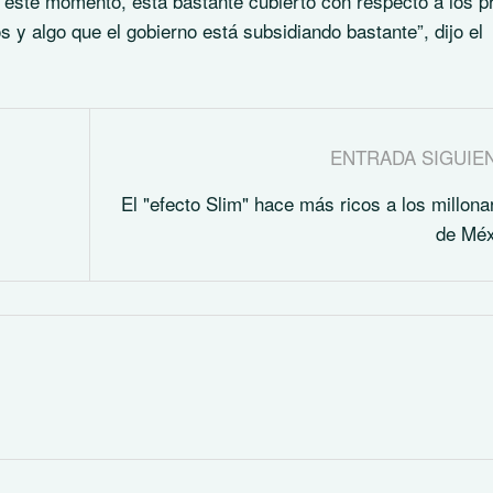
 este momento, está bastante cubierto con respecto a los p
s y algo que el gobierno está subsidiando bastante”, dijo el
ENTRADA SIGUIE
El "efecto Slim" hace más ricos a los millona
de Méx