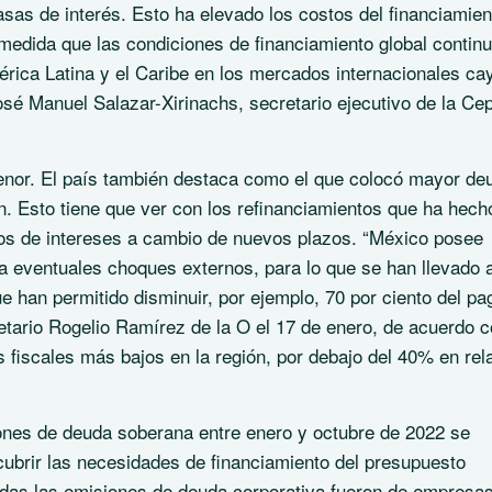
as de interés. Esto ha elevado los costos del financiamien
edida que las condiciones de financiamiento global contin
rica Latina y el Caribe en los mercados internacionales ca
osé Manuel Salazar-Xirinachs, secretario ejecutivo de la Cep
enor. El país también destaca como el que colocó mayor de
n. Esto tiene que ver con los refinanciamientos que ha hech
gos de intereses a cambio de nuevos plazos. “México posee
a eventuales choques externos, para lo que se han llevado 
e han permitido disminuir, por ejemplo, 70 por ciento del pa
retario Rogelio Ramírez de la O el 17 de enero, de acuerdo 
s fiscales más bajos en la región, por debajo del 40% en rel
ones de deuda soberana entre enero y octubre de 2022 se
 cubrir las necesidades de financiamiento del presupuesto
todas las emisiones de deuda corporativa fueron de empresa