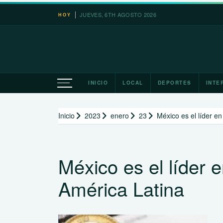
Saltar
JUEVES, 6TH AGOSTO 2026
HOY
al
contenido
INICIO
LOCAL
DEPORTES
INTE
Inicio
2023
enero
23
México es el líder e
México es el líder 
América Latina