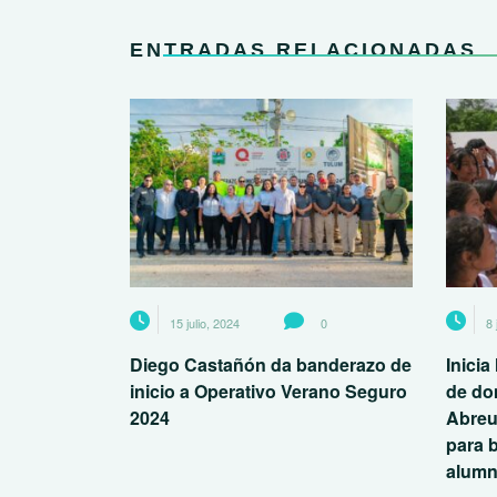
ENTRADAS RELACIONADAS
15 julio, 2024
0
8 
Diego Castañón da banderazo de
Inici
inicio a Operativo Verano Seguro
de do
2024
Abreu
para 
alum