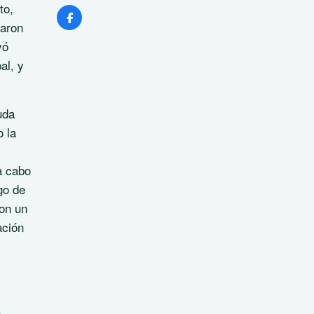
to,
uaron
yó
al, y
uda
o la
a cabo
go de
con un
ación
s