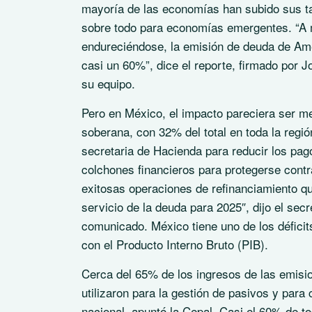
mayoría de las economías han subido sus tas
sobre todo para economías emergentes. “A m
endureciéndose, la emisión de deuda de Amé
casi un 60%”, dice el reporte, firmado por J
su equipo.
Pero en México, el impacto pareciera ser m
soberana, con 32% del total en toda la regió
secretaria de Hacienda para reducir los pa
colchones financieros para protegerse contr
exitosas operaciones de refinanciamiento qu
servicio de la deuda para 2025″, dijo el sec
comunicado. México tiene uno de los déficit
con el Producto Interno Bruto (PIB).
Cerca del 65% de los ingresos de las emisi
utilizaron para la gestión de pasivos y para
nacional, apuntó la Cepal. Casi el 60% de 