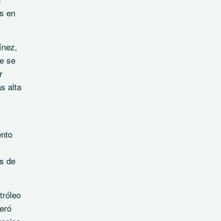
es en
ínez,
ue se
r
s alta
ento
s de
tróleo
veró