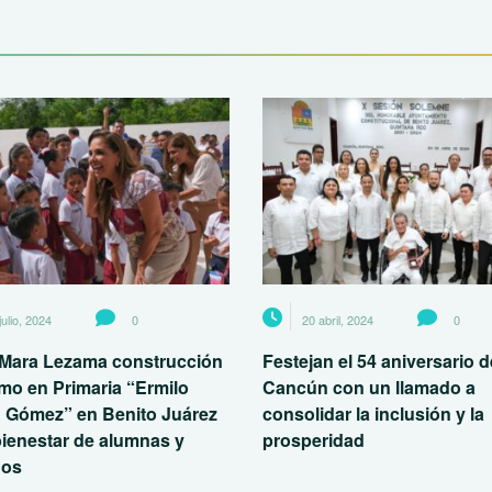
julio, 2024
0
20 abril, 2024
0
a Mara Lezama construcción
Festejan el 54 aniversario d
mo en Primaria “Ermilo
Cancún con un llamado a
 Gómez” en Benito Juárez
consolidar la inclusión y la
bienestar de alumnas y
prosperidad
nos