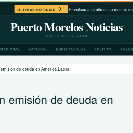
León XIV recuerda a Francisco a un año de su muerte; destaca su c
ÚLTIMAS NOTICIAS
Puerto Morelos Noticias
NOTICIAS EN VIVO
RNACIONAL
NACIONAL
ESPECTACULOS
POLITICA
POLIC
n emisión de deuda en América Latina
en emisión de deuda en