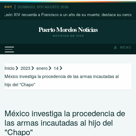
Saltar
DOMINGO, 9TH AGOSTO 2026
HOY
al
 XIV recuerda a Francisco a un año de su muerte; destaca su cercanía con 
contenido
Puerto Morelos Noticias
NOTICIAS EN VIVO
MENÚ
Inicio
2023
enero
14
México investiga la procedencia de las armas incautadas al
hijo del "Chapo"
México investiga la procedencia de
las armas incautadas al hijo del
"Chapo"