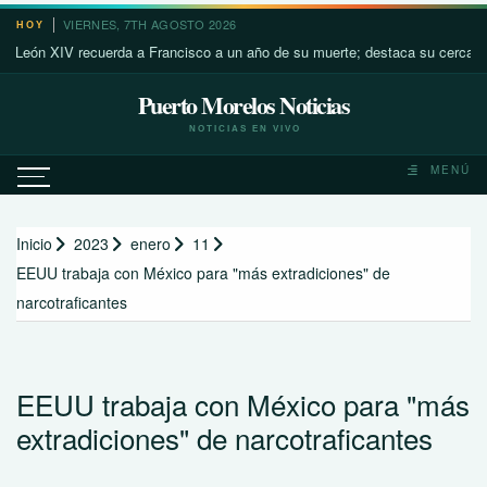
Saltar
VIERNES, 7TH AGOSTO 2026
HOY
al
 XIV recuerda a Francisco a un año de su muerte; destaca su cercanía con 
contenido
Puerto Morelos Noticias
NOTICIAS EN VIVO
MENÚ
Inicio
2023
enero
11
EEUU trabaja con México para "más extradiciones" de
narcotraficantes
EEUU trabaja con México para "más
extradiciones" de narcotraficantes