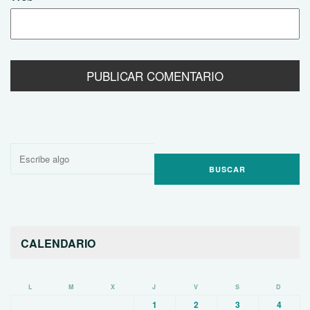
Buscar
por:
CALENDARIO
L
M
X
J
V
S
D
1
2
3
4