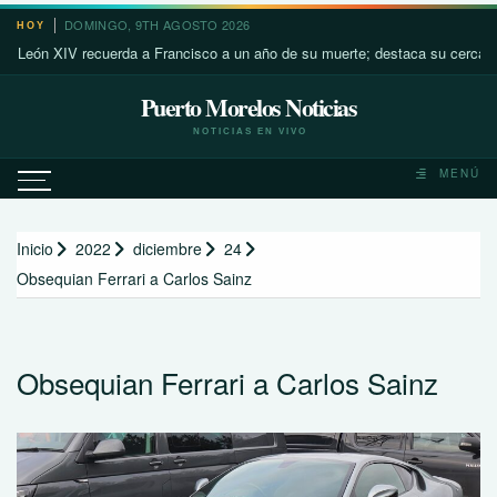
Saltar
DOMINGO, 9TH AGOSTO 2026
HOY
al
 XIV recuerda a Francisco a un año de su muerte; destaca su cercanía con 
contenido
Puerto Morelos Noticias
NOTICIAS EN VIVO
MENÚ
Inicio
2022
diciembre
24
Obsequian Ferrari a Carlos Sainz
Obsequian Ferrari a Carlos Sainz