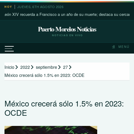
Saltar
JUEVES, 6TH AGOSTO 2026
HOY
al
XIV recuerda a Francisco a un año de su muerte; destaca su cercanía con lo
contenido
Puerto Morelos Noticias
NOTICIAS EN VIVO
MENÚ
Inicio
2022
septiembre
27
México crecerá sólo 1.5% en 2023: OCDE
México crecerá sólo 1.5% en 2023:
OCDE