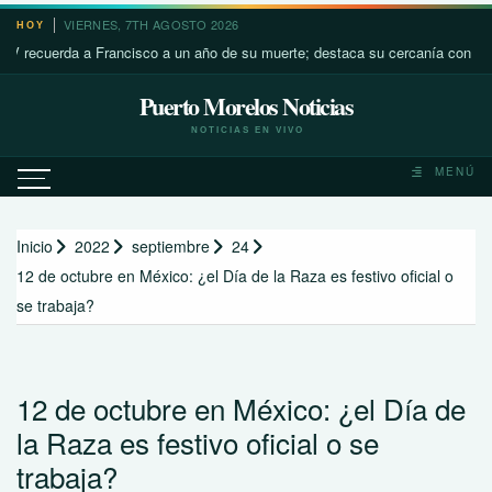
Saltar
VIERNES, 7TH AGOSTO 2026
HOY
al
uerda a Francisco a un año de su muerte; destaca su cercanía con los más p
contenido
Puerto Morelos Noticias
NOTICIAS EN VIVO
MENÚ
Inicio
2022
septiembre
24
12 de octubre en México: ¿el Día de la Raza es festivo oficial o
se trabaja?
12 de octubre en México: ¿el Día de
la Raza es festivo oficial o se
trabaja?