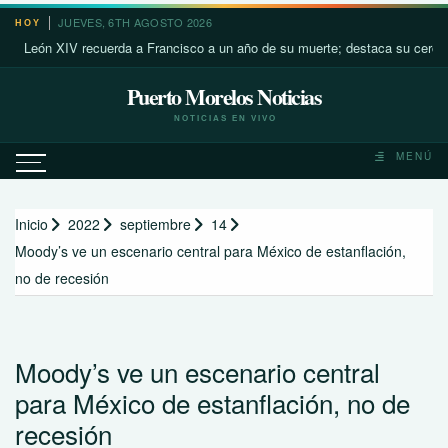
Saltar
JUEVES, 6TH AGOSTO 2026
HOY
al
eón XIV recuerda a Francisco a un año de su muerte; destaca su cercanía co
contenido
Puerto Morelos Noticias
NOTICIAS EN VIVO
MENÚ
Inicio
2022
septiembre
14
Moody’s ve un escenario central para México de estanflación,
no de recesión
Moody’s ve un escenario central
para México de estanflación, no de
recesión