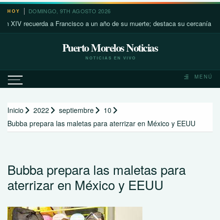
Saltar
DOMINGO, 9TH AGOSTO 2026
HOY
al
recuerda a Francisco a un año de su muerte; destaca su cercanía con los má
contenido
Puerto Morelos Noticias
NOTICIAS EN VIVO
MENÚ
Inicio
2022
septiembre
10
Bubba prepara las maletas para aterrizar en México y EEUU
Bubba prepara las maletas para
aterrizar en México y EEUU