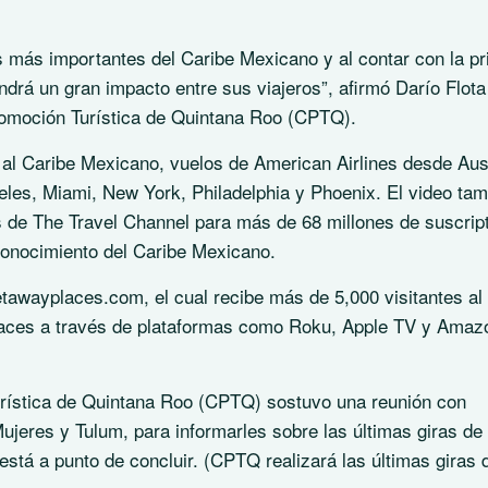
s más importantes del Caribe Mexicano y al contar con la pr
ndrá un gran impacto entre sus viajeros”, afirmó Darío Flota
romoción Turística de Quintana Roo (CPTQ).
al Caribe Mexicano, vuelos de American Airlines desde Aus
eles, Miami, New York, Philadelphia y Phoenix. El video ta
s de The Travel Channel para más de 68 millones de suscrip
econocimiento del Caribe Mexicano.
etawayplaces.com, el cual recibe más de 5,000 visitantes al
Places a través de plataformas como Roku, Apple TV y Amaz
rística de Quintana Roo (CPTQ) sostuvo una reunión con
ujeres y Tulum, para informarles sobre las últimas giras de
está a punto de concluir. (CPTQ realizará las últimas giras 