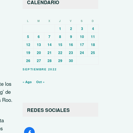
CALENDARIO
L
M
X
J
V
S
D
1
2
3
4
5
6
7
8
9
10
11
12
13
14
15
16
17
18
19
20
21
22
23
24
25
26
27
28
29
30
SEPTIEMBRE 2022
« Ago
Oct »
te los
g’ de
a Roo.
REDES SOCIALES
ta
os