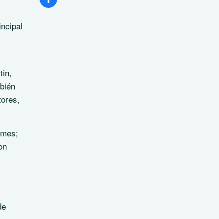
incipal
tin,
mbién
tores,
 mes;
on
de