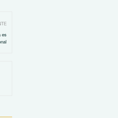
NTE
a es
onal