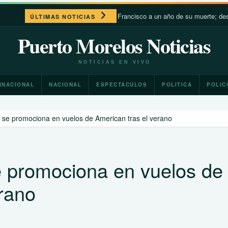
León XIV recuerda a Francisco a un año de su muerte; destaca su 
ÚLTIMAS NOTICIAS
Puerto Morelos Noticias
NOTICIAS EN VIVO
RNACIONAL
NACIONAL
ESPECTACULOS
POLITICA
POLIC
 se promociona en vuelos de American tras el verano
 promociona en vuelos de
erano