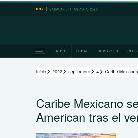
Saltar
SÁBADO, 8TH AGOSTO 2026
HOY
al
contenido
INICIO
LOCAL
DEPORTES
INTE
Inicio
2022
septiembre
4
Caribe Mexicano
Caribe Mexicano se
American tras el v