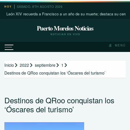
Saltar
SÁBADO, 8TH AGOSTO 2026
HOY
al
ón XIV recuerda a Francisco a un año de su muerte; destaca su cercanía co
contenido
Puerto Morelos Noticias
NOTICIAS EN VIVO
MENÚ
Inicio
2022
septiembre
1
Destinos de QRoo conquistan los ‘Óscares del turismo’
Destinos de QRoo conquistan los
‘Óscares del turismo’