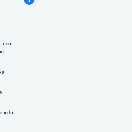
, uno
ue
va
e
que la