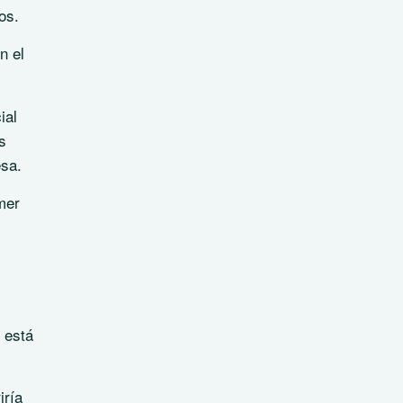
os.
n el
ial
s
esa.
mer
 está
iría