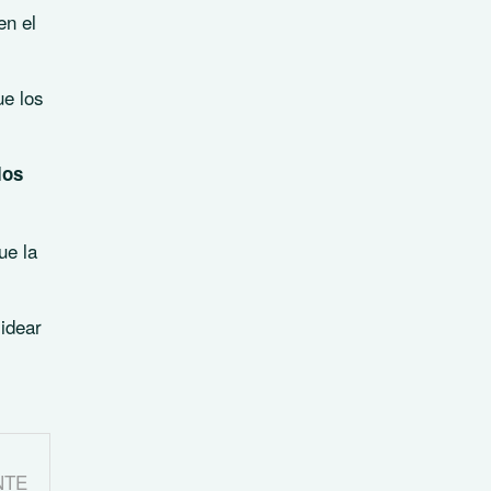
en el
ue los
los
ue la
idear
NTE