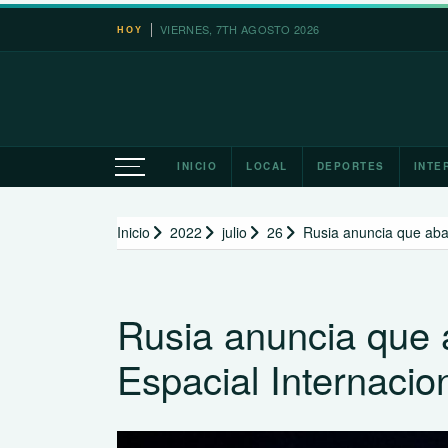
Saltar
VIERNES, 7TH AGOSTO 2026
HOY
al
contenido
INICIO
LOCAL
DEPORTES
INTE
Inicio
2022
julio
26
Rusia anuncia que aban
Rusia anuncia que 
Espacial Internacio