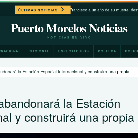
León XIV recuerda a Francisco a un año de su muerte; destaca su cercan
ÚLTIMAS NOTICIAS
Puerto Morelos Noticias
NOTICIAS EN VIVO
RNACIONAL
NACIONAL
ESPECTACULOS
POLITICA
POLIC
donará la Estación Espacial Internacional y construirá una propia
abandonará la Estación
nal y construirá una propia