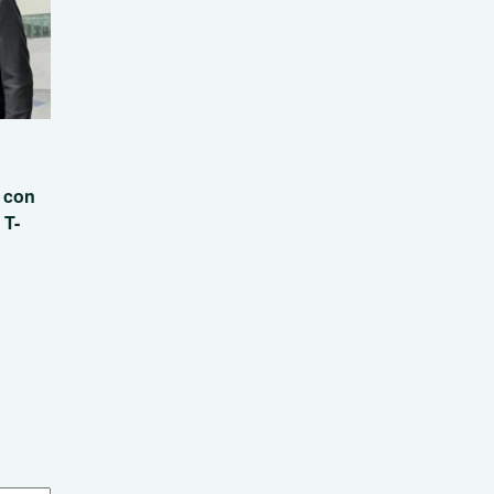
n con
 T-