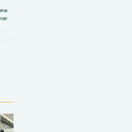
dena
inar