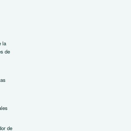
e la
es de
tas
ales
dor de