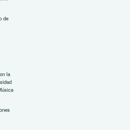
l
o de
on la
rsidad
Música
iones