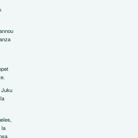
n
oannou
danza
ppet
te.
i Juku
la
geles,
 la
osa.