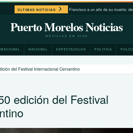
León XIV recuerda a Francisco a un año de su muerte; destaca su cercan
ÚLTIMAS NOTICIAS
Puerto Morelos Noticias
NOTICIAS EN VIVO
RNACIONAL
NACIONAL
ESPECTACULOS
POLITICA
POLIC
ición del Festival Internacional Cervantino
0 edición del Festival
ntino