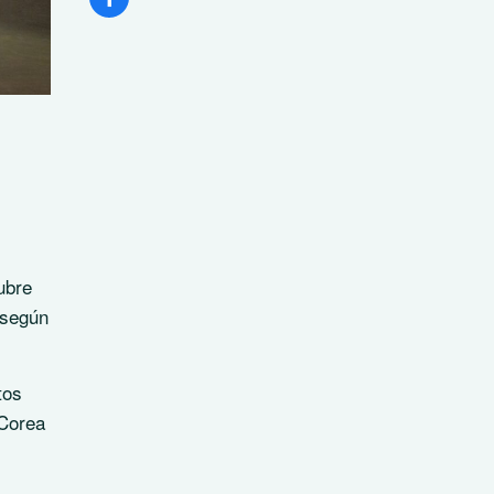
ubre
 según
tos
 Corea