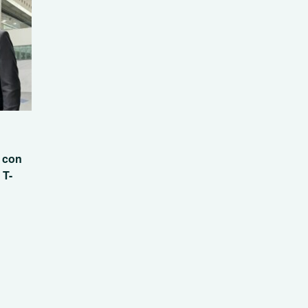
n con
 T-