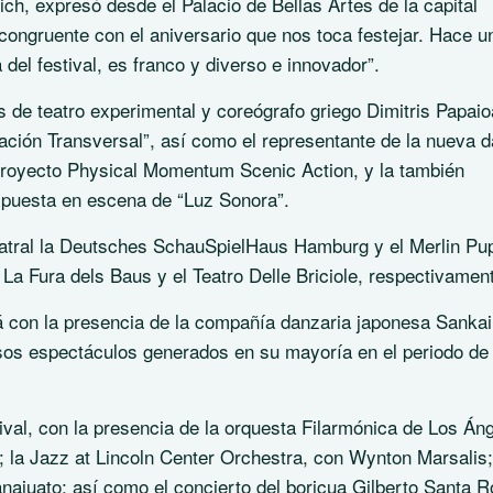
ch, expresó desde el Palacio de Bellas Artes de la capital
ongruente con el aniversario que nos toca festejar. Hace u
del festival, es franco y diverso e innovador”.
res de teatro experimental y coreógrafo griego Dimitris Papai
ación Transversal”, así como el representante de la nueva 
proyecto Physical Momentum Scenic Action, y la también
 puesta en escena de “Luz Sonora”.
eatral la Deutsches SchauSpielHaus Hamburg y el Merlin Pu
La Fura dels Baus y el Teatro Delle Briciole, respectivamen
 con la presencia de la compañía danzaria japonesa Sanka
tosos espectáculos generados en su mayoría en el periodo de 
ival, con la presencia de la orquesta Filarmónica de Los Án
 la Jazz at Lincoln Center Orchestra, con Wynton Marsalis;
najuato; así como el concierto del boricua Gilberto Santa R