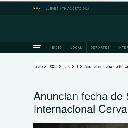
Saltar
JUEVES, 6TH AGOSTO 2026
HOY
al
contenido
INICIO
LOCAL
DEPORTES
INTE
Inicio
2022
julio
1
Anuncian fecha de 50 ed
Anuncian fecha de 5
Internacional Cerva