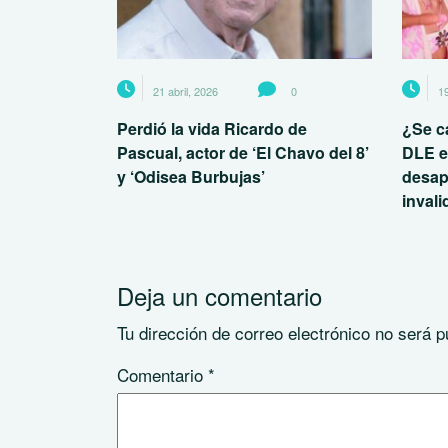
21 abril, 2026
0
19
Perdió la vida Ricardo de
¿Se ca
Pascual, actor de ‘El Chavo del 8’
DLE e
y ‘Odisea Burbujas’
desap
inval
Deja un comentario
Tu dirección de correo electrónico no será p
Comentario
*