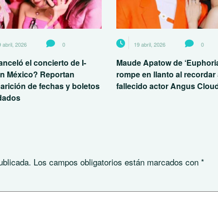
 abril, 2026
0
19 abril, 2026
0
nceló el concierto de I-
Maude Apatow de ‘Euphori
n México? Reportan
rompe en llanto al recordar 
arición de fechas y boletos
fallecido actor Angus Clou
idados
ublicada.
Los campos obligatorios están marcados con
*