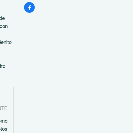
 de
 con
Benito
ito
NTE
como
otos