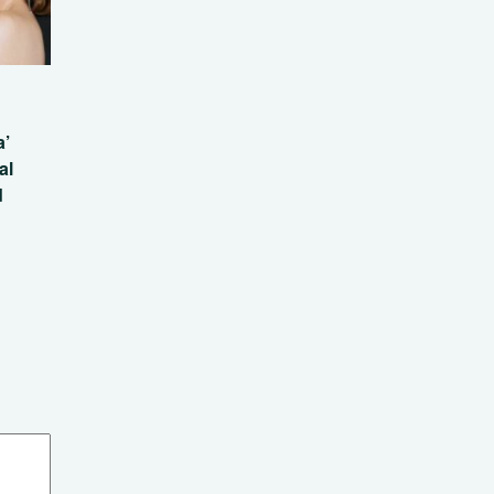
a’
al
d