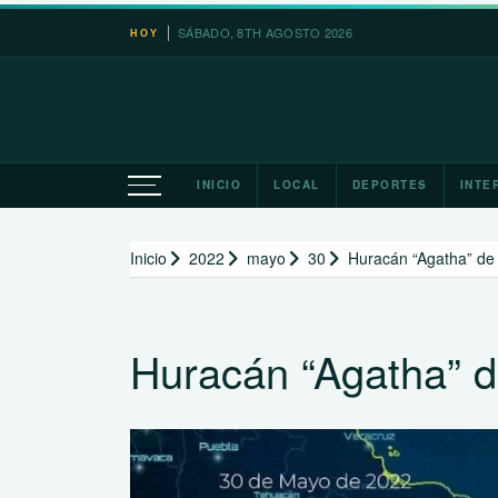
Saltar
SÁBADO, 8TH AGOSTO 2026
HOY
al
contenido
INICIO
LOCAL
DEPORTES
INTE
Inicio
2022
mayo
30
Huracán “Agatha” de 
Huracán “Agatha” de