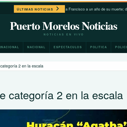
León XIV recuerda a Francisco a un año de su muerte; destaca su
ÚLTIMAS NOTICIAS
Puerto Morelos Noticias
NOTICIAS EN VIVO
RNACIONAL
NACIONAL
ESPECTACULOS
POLITICA
POLIC
categoría 2 en la escala
 categoría 2 en la escala