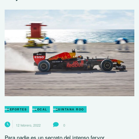
DEPORTES
LOCAL
QUINTANA ROO
12 febrero, 2022
0
Para nadie es un secreto del intenso fervor