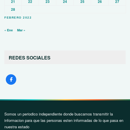
21
22
23
24
25
26
27
28
FEBRERO 2022
« Ene
Mar »
REDES SOCIALES
Somos un periodico independiente donde buscamos transmitir la
informacion para que las personas esten informadas de lo que pasa en
nuestra estado