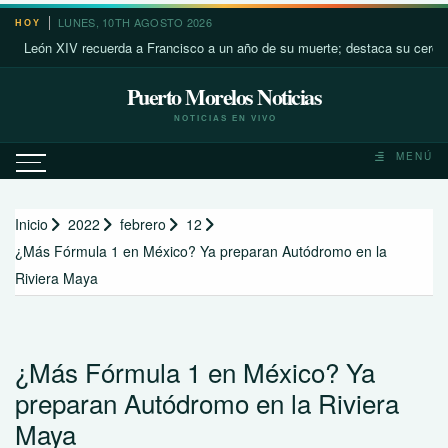
Saltar
LUNES, 10TH AGOSTO 2026
HOY
al
ón XIV recuerda a Francisco a un año de su muerte; destaca su cercanía con
contenido
Puerto Morelos Noticias
NOTICIAS EN VIVO
MENÚ
Inicio
2022
febrero
12
¿Más Fórmula 1 en México? Ya preparan Autódromo en la
Riviera Maya
¿Más Fórmula 1 en México? Ya
preparan Autódromo en la Riviera
Maya