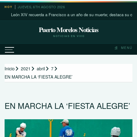
Saltar
JUEVES, 6TH AGOSTO 2026
HOY
al
León XIV recuerda a Francisco a un año de su muerte; destaca su cercanía c
contenido
Puerto Morelos Noticias
NOTICIAS EN VIVO
MENÚ
Inicio
2021
abril
7
EN MARCHA LA ‘FIESTA ALEGRE’
EN MARCHA LA ‘FIESTA ALEGRE’