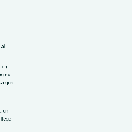
 al
 con
en su
ba que
a un
llegó
.