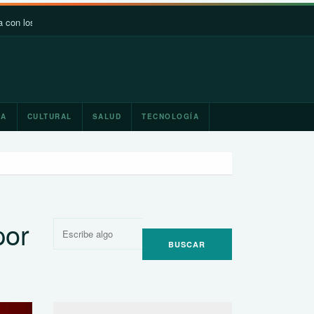
 pobres y débiles
Japón y México promoverán la cooperación en m
IA
CULTURAL
SALUD
TECNOLOGÍA
por
Buscar
por: