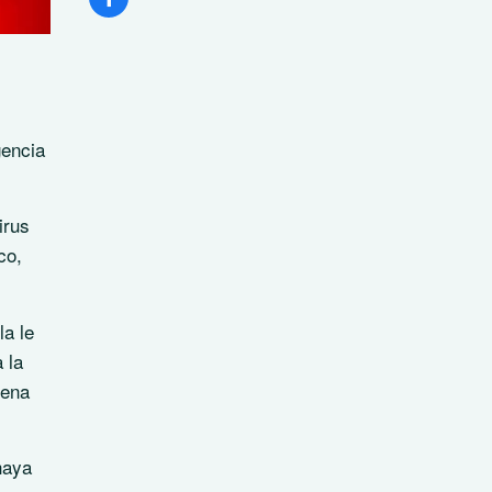
gencia
irus
co,
a le
 la
uena
haya