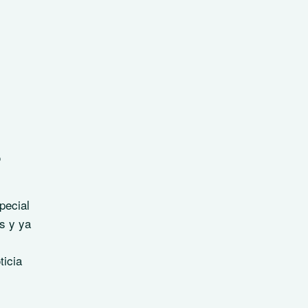
o
pecial
s y ya
ticia