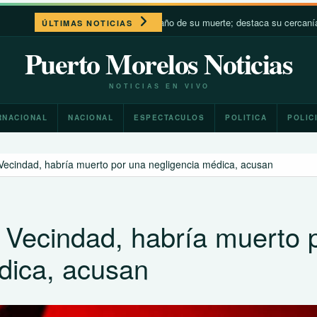
cuerda a Francisco a un año de su muerte; destaca su cercanía con los más
ÚLTIMAS NOTICIAS
Puerto Morelos Noticias
NOTICIAS EN VIVO
RNACIONAL
NACIONAL
ESPECTACULOS
POLITICA
POLIC
a Vecindad, habría muerto por una negligencia médica, acusan
a Vecindad, habría muerto 
dica, acusan