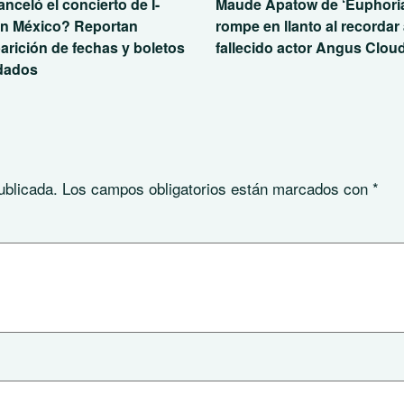
nceló el concierto de I-
Maude Apatow de ‘Euphori
n México? Reportan
rompe en llanto al recordar 
arición de fechas y boletos
fallecido actor Angus Clou
idados
ublicada.
Los campos obligatorios están marcados con
*