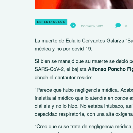
ESPECTACULOS
22 marzo, 2021
0
La muerte de Eulalio Cervantes Galarza “Sax
médica y no por covid-19.
Si bien se manejó que su muerte se debió p
SARS-CoV-2, el bajista
Alfonso Poncho Fi
donde el cantautor reside:
“Parece que hubo negligencia médica. Acabo
insistía al médico que lo atendía en donde 
diálisis y no lo hizo. No estaba intubado, as
capacidad respiratoria, con una alta oxigen
“Creo que si se trata de negligencia médic