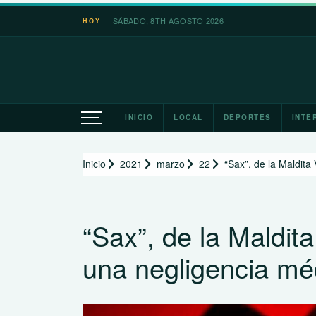
Saltar
SÁBADO, 8TH AGOSTO 2026
León XIV re
HOY
al
contenido
INICIO
LOCAL
DEPORTES
INTE
Inicio
2021
marzo
22
“Sax”, de la Maldit
“Sax”, de la Maldit
una negligencia mé