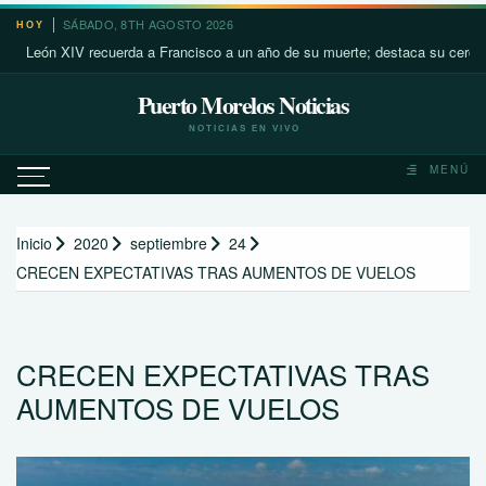
Saltar
SÁBADO, 8TH AGOSTO 2026
HOY
al
ón XIV recuerda a Francisco a un año de su muerte; destaca su cercanía co
contenido
Puerto Morelos Noticias
NOTICIAS EN VIVO
MENÚ
Inicio
2020
septiembre
24
CRECEN EXPECTATIVAS TRAS AUMENTOS DE VUELOS
CRECEN EXPECTATIVAS TRAS
AUMENTOS DE VUELOS