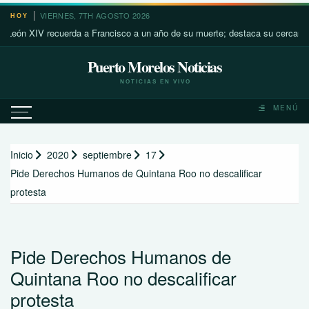
Saltar
VIERNES, 7TH AGOSTO 2026
HOY
al
XIV recuerda a Francisco a un año de su muerte; destaca su cercanía con lo
contenido
Puerto Morelos Noticias
NOTICIAS EN VIVO
MENÚ
Inicio
2020
septiembre
17
Pide Derechos Humanos de Quintana Roo no descalificar
protesta
Pide Derechos Humanos de
Quintana Roo no descalificar
protesta