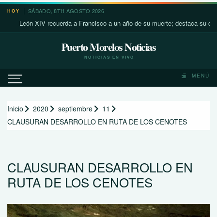
Saltar
SÁBADO, 8TH AGOSTO 2026
HOY
al
León XIV recuerda a Francisco a un año de su muerte; destaca su cercanía 
contenido
Puerto Morelos Noticias
NOTICIAS EN VIVO
MENÚ
Inicio
2020
septiembre
11
CLAUSURAN DESARROLLO EN RUTA DE LOS CENOTES
CLAUSURAN DESARROLLO EN
RUTA DE LOS CENOTES