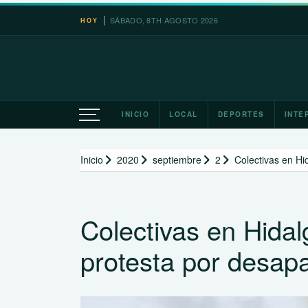
Saltar
SÁBADO, 8TH AGOSTO 2026
HOY
al
contenido
INICIO
LOCAL
DEPORTES
INTE
Inicio
2020
septiembre
2
Colectivas en Hid
Colectivas en Hidal
protesta por desapa