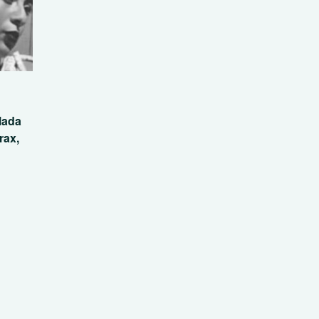
lada
rax,