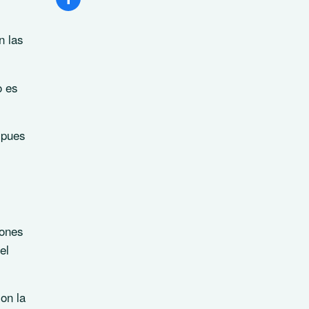
n las
o es
 pues
iones
el
on la