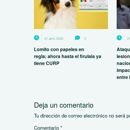
21 abril, 2026
0
21
Lomito con papeles en
Ataqu
regla; ahora hasta el firulais ya
lesio
tiene CURP
nacio
impac
entre 
Deja un comentario
Tu dirección de correo electrónico no será p
Comentario
*