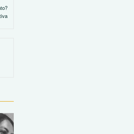
nto?
tiva