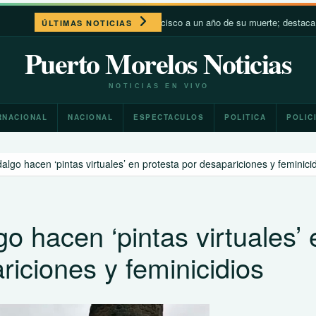
León XIV recuerda a Francisco a un año de su muerte; destaca su cercaní
ÚLTIMAS NOTICIAS
Puerto Morelos Noticias
NOTICIAS EN VIVO
RNACIONAL
NACIONAL
ESPECTACULOS
POLITICA
POLIC
algo hacen ‘pintas virtuales’ en protesta por desapariciones y feminici
go hacen ‘pintas virtuales’ 
riciones y feminicidios