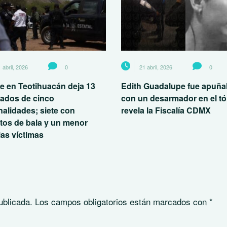
 abril, 2026
0
21 abril, 2026
0
e en Teotihuacán deja 13
Edith Guadalupe fue apuña
nados de cinco
con un desarmador en el tó
nalidades; siete con
revela la Fiscalía CDMX
tos de bala y un menor
las víctimas
ublicada.
Los campos obligatorios están marcados con
*