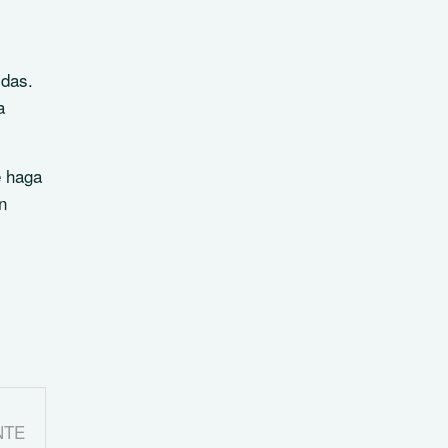
idas.
a
e haga
n
NTE