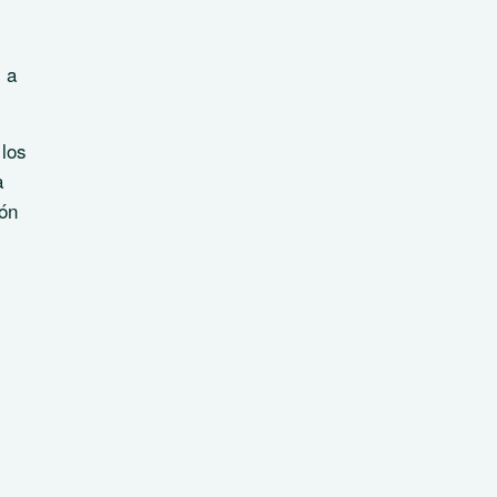
 a
 los
a
ión