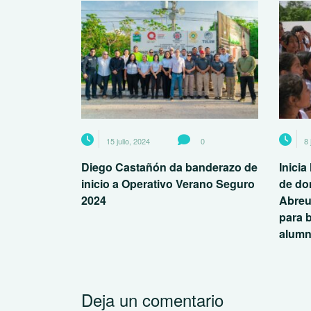
15 julio, 2024
0
8 
Diego Castañón da banderazo de
Inici
inicio a Operativo Verano Seguro
de do
2024
Abreu
para 
alum
Deja un comentario