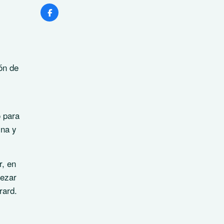
ón de
ó para
ina y
r, en
pezar
rard.