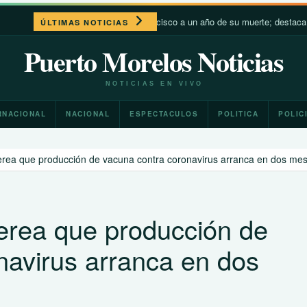
León XIV recuerda a Francisco a un año de su muerte; destaca su cercanía 
ÚLTIMAS NOTICIAS
Puerto Morelos Noticias
NOTICIAS EN VIVO
RNACIONAL
NACIONAL
ESPECTACULOS
POLITICA
POLIC
terea que producción de vacuna contra coronavirus arranca en dos me
terea que producción de
navirus arranca en dos