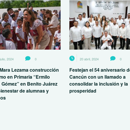
julio, 2024
0
20 abril, 2024
0
a Mara Lezama construcción
Festejan el 54 aniversario d
mo en Primaria “Ermilo
Cancún con un llamado a
 Gómez” en Benito Juárez
consolidar la inclusión y la
bienestar de alumnas y
prosperidad
nos