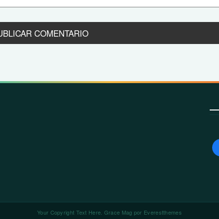
Your Copyright Text Here. Grace Mag por
Everestthemes