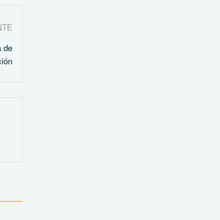
NTE
 de
ción