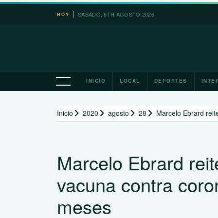
Saltar
SÁBADO, 8TH AGOSTO 2026
HOY
al
contenido
INICIO
LOCAL
DEPORTES
INTE
Inicio
2020
agosto
28
Marcelo Ebrard rei
Marcelo Ebrard rei
vacuna contra coro
meses