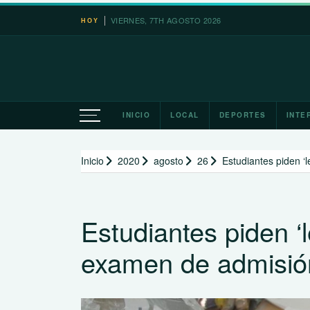
Saltar
VIERNES, 7TH AGOSTO 2026
HOY
al
contenido
INICIO
LOCAL
DEPORTES
INTE
Inicio
2020
agosto
26
Estudiantes piden ‘
Estudiantes piden ‘
examen de admisión