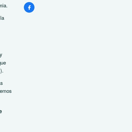
mia.
la
 y
que
).
as
 hemos
e