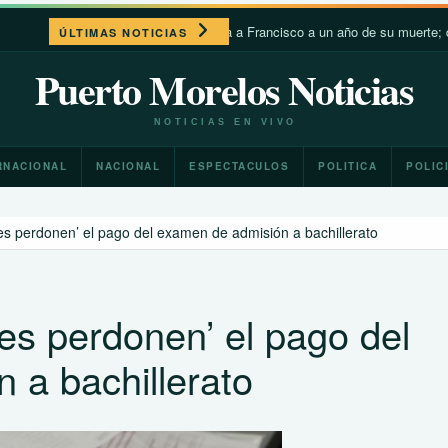
León XIV recuerda a Francisco a un año de su muerte; destaca s
ÚLTIMAS NOTICIAS
Puerto Morelos Noticias
NOTICIAS EN VIVO
RNACIONAL
NACIONAL
ESPECTACULOS
POLITICA
POLIC
les perdonen’ el pago del examen de admisión a bachillerato
les perdonen’ el pago del
 a bachillerato