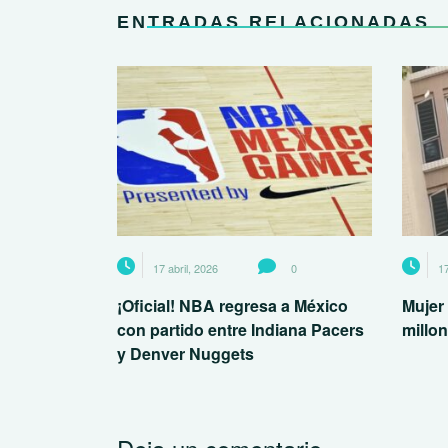
ENTRADAS RELACIONADAS
17 abril, 2026
0
17
¡Oficial! NBA regresa a México
Mujer 
con partido entre Indiana Pacers
millo
y Denver Nuggets