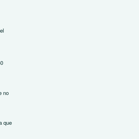
el
30
e no
a que