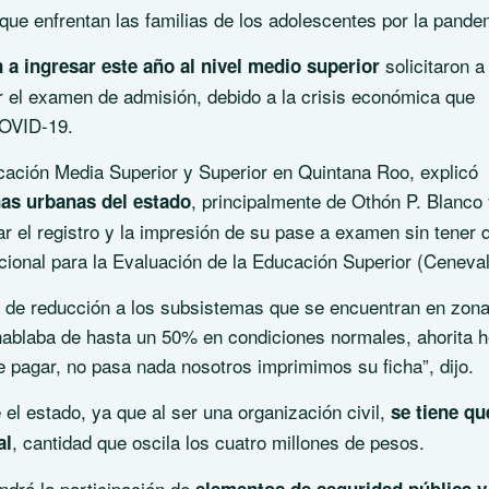
 que enfrentan las familias de los adolescentes por la pande
solicitaron a 
a ingresar este año al nivel medio superior
 el examen de admisión, debido a la crisis económica que
COVID-19.
ación Media Superior y Superior en Quintana Roo, explicó
, principalmente de Othón P. Blanco
as urbanas del estado
tar el registro y la impresión de su pase a examen sin tener 
ional para la Evaluación de la Educación Superior (Ceneval
a de reducción a los subsistemas que se encuentran en zon
e hablaba de hasta un 50% en condiciones normales, ahorita
e pagar, no pasa nada nosotros imprimimos su ficha”, dijo.
el estado, ya que al ser una organización civil,
se tiene qu
, cantidad que oscila los cuatro millones de pesos.
al
drá la participación de