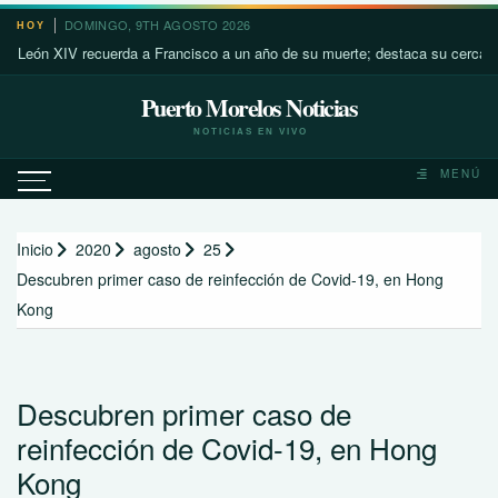
Saltar
DOMINGO, 9TH AGOSTO 2026
HOY
al
 XIV recuerda a Francisco a un año de su muerte; destaca su cercanía con l
contenido
Puerto Morelos Noticias
NOTICIAS EN VIVO
MENÚ
Inicio
2020
agosto
25
Descubren primer caso de reinfección de Covid-19, en Hong
Kong
Descubren primer caso de
reinfección de Covid-19, en Hong
Kong