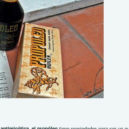
tiene propiedades para ser un au
y antimicótica, el propóleo