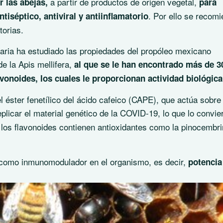
a partir de productos de origen vegetal,
r las abejas,
para
. Por ello se recom
tiséptico, antiviral y antiinflamatorio
torias.
taria ha estudiado las propiedades del propóleo mexicano
 de la
Apis mellifera
,
al que se le han encontrado más de 3
onoides, los cuales le proporcionan actividad biológica
el
éster fenetílico
del
ácido cafeico
(CAPE), que actúa sobre
plicar el material genético de la COVID-19, lo que lo convie
, los flavonoides contienen antioxidantes como la
pinocembri
 como inmunomodulador en el organismo, es decir,
potencia