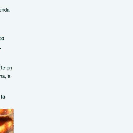
ienda
00
.
rte en
na
, a
 la