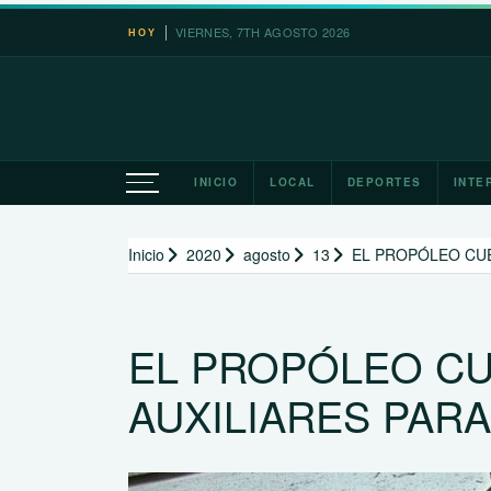
Saltar
VIERNES, 7TH AGOSTO 2026
León XIV recuerda a 
HOY
al
contenido
INICIO
LOCAL
DEPORTES
INTE
Inicio
2020
agosto
13
EL PROPÓLEO CUE
EL PROPÓLEO C
AUXILIARES PARA