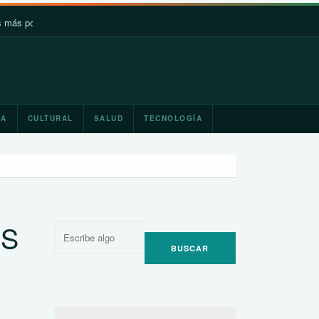
débiles
Japón y México promoverán la cooperación en materia en
IA
CULTURAL
SALUD
TECNOLOGÍA
ES
Buscar
por: