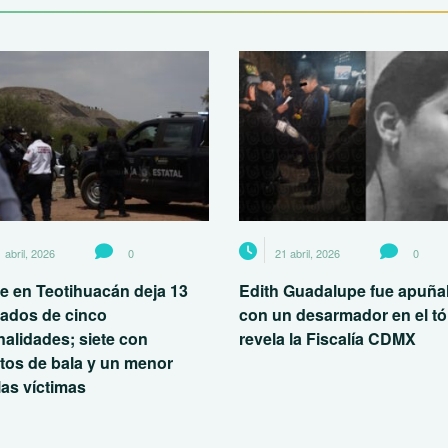
 abril, 2026
0
21 abril, 2026
0
e en Teotihuacán deja 13
Edith Guadalupe fue apuña
nados de cinco
con un desarmador en el tó
nalidades; siete con
revela la Fiscalía CDMX
tos de bala y un menor
las víctimas