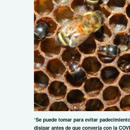
“
Se puede tomar para evitar padecimiento
disipar antes de que converja con la COV