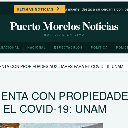
Francisco a un año de su muerte; destaca su cercanía con los más pobres y 
ÚLTIMAS NOTICIAS
Puerto Morelos Noticias
NOTICIAS EN VIVO
RNACIONAL
NACIONAL
ESPECTACULOS
POLITICA
POLIC
NTA CON PROPIEDADES AUXILIARES PARA EL COVID-19: UNAM
UENTA CON PROPIEDAD
 EL COVID-19: UNAM