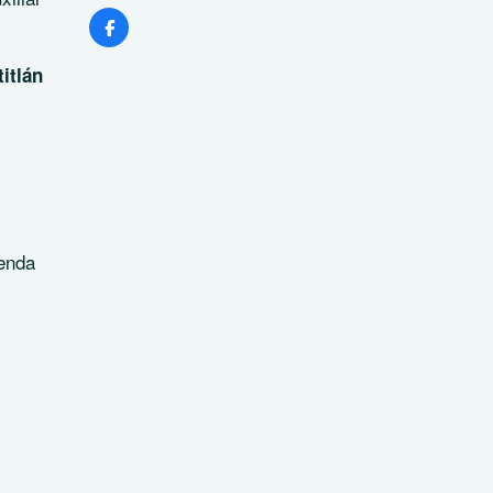
itlán
ienda