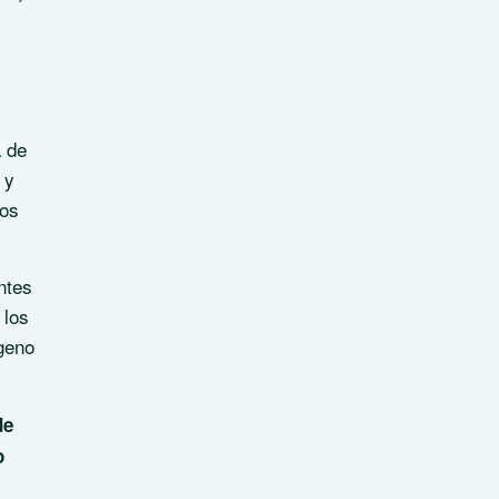
a de
 y
sos
ntes
 los
ógeno
de
o