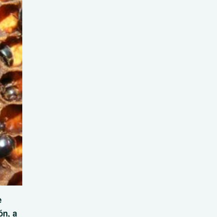
e
ón, a