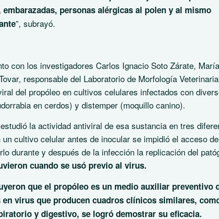
 embarazadas, personas alérgicas al polen y al mismo
”, subrayó.
lante
nto con los investigadores Carlos Ignacio Soto Zárate, Marí
var, responsable del Laboratorio de Morfología Veterinaria
viral del propóleo en cultivos celulares infectados con diver
dorrabia en cerdos) y
distempe
r (moquillo canino).
tudió la actividad antiviral de esa sustancia en tres difere
 un cultivo celular antes de inocular se impidió el acceso de
arlo durante y después de la infección la replicación del pat
vieron cuando se usó previo al virus.
luyeron que el propóleo es un medio auxiliar preventivo 
 en virus que producen cuadros clínicos similares, com
piratorio y digestivo, se logró demostrar su eficacia.