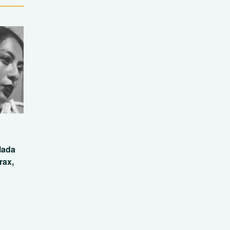
lada
rax,