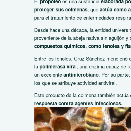
El
es una sustancia
propóleo
elaborada po
, que
proteger sus colmenas
actúa como an
para el tratamiento de enfermedades respira
Desde hace una década, la entidad universi
proveniente de la abeja nativa sin aguijón y
compuestos químicos, como fenoles y flav
Entre los fenoles, Cruz Sánchez mencionó 
la
l, una enzima capaz de re
polimerasa vira
un excelente
. Por su parte
antimicrobiano
los que se atribuye actividad antiviral.
Este producto de la colmena también actúa
respuesta contra agentes infecciosos.