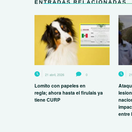
ENTRADAS RELACIONADAS
21 abril, 2026
0
21
Lomito con papeles en
Ataqu
regla; ahora hasta el firulais ya
lesio
tiene CURP
nacio
impac
entre 