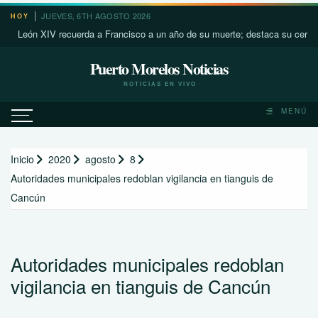
Saltar
JUEVES, 6TH AGOSTO 2026
HOY
al
ón XIV recuerda a Francisco a un año de su muerte; destaca su cercanía co
contenido
Puerto Morelos Noticias
NOTICIAS EN VIVO
MENÚ
Inicio
2020
agosto
8
Autoridades municipales redoblan vigilancia en tianguis de
Cancún
Autoridades municipales redoblan
vigilancia en tianguis de Cancún