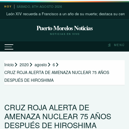
Saltar
SÁBADO, 8TH AGOSTO 2026
HOY
al
n XIV recuerda a Francisco a un año de su muerte; destaca su cercanía con 
contenido
Puerto Morelos Noticias
NOTICIAS EN VIVO
MENÚ
Inicio
2020
agosto
6
CRUZ ROJA ALERTA DE AMENAZA NUCLEAR 75 AÑOS
DESPUÉS DE HIROSHIMA
CRUZ ROJA ALERTA DE
AMENAZA NUCLEAR 75 AÑOS
DESPUÉS DE HIROSHIMA