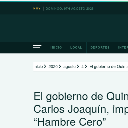
Saltar
DOMINGO, 9TH AGOSTO 2026
Le
HOY
al
contenido
INICIO
LOCAL
DEPORTES
INTE
Inicio
2020
agosto
4
El gobierno de Quin
El gobierno de Qui
Carlos Joaquín, im
“Hambre Cero”