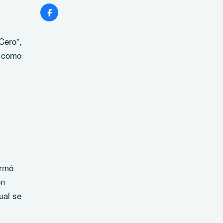
Cero”,
s como
ormó
n
ual se