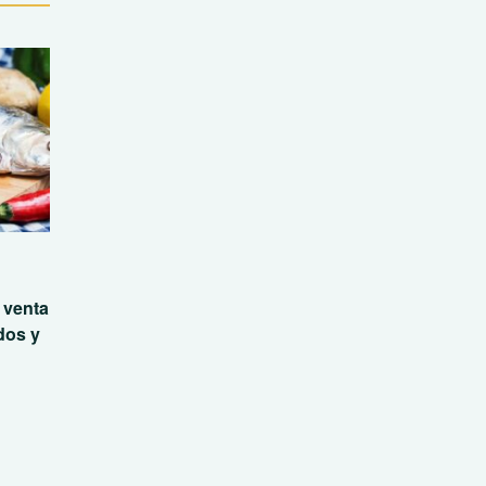
 venta
dos y