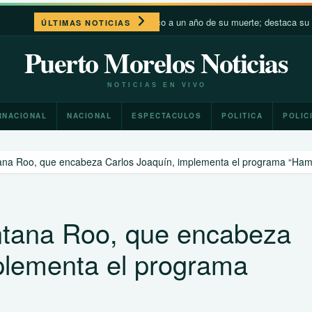
ón XIV recuerda a Francisco a un año de su muerte; destaca su cercanía con
ÚLTIMAS NOTICIAS
Puerto Morelos Noticias
NOTICIAS EN VIVO
RNACIONAL
NACIONAL
ESPECTACULOS
POLITICA
POLIC
tana Roo, que encabeza Carlos Joaquín, implementa el programa “Ha
ntana Roo, que encabeza
plementa el programa