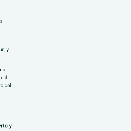
La
ur, y
ica
n el
o del
erto y