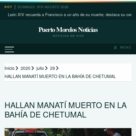
Saltar
DOMINGO, 9TH AGOSTO 2026
HOY
al
ón XIV recuerda a Francisco a un año de su muerte; destaca su cercanía co
contenido
Puerto Morelos Noticias
NOTICIAS EN VIVO
MENÚ
Inicio
2020
julio
29
HALLAN MANATÍ MUERTO EN LA BAHÍA DE CHETUMAL
HALLAN MANATÍ MUERTO EN LA
BAHÍA DE CHETUMAL