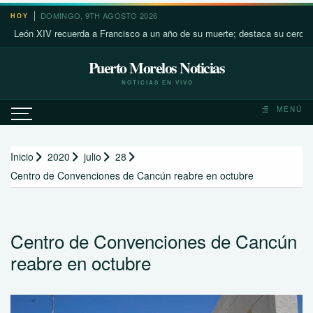
Saltar
DOMINGO, 9TH AGOSTO 2026
HOY
al
n XIV recuerda a Francisco a un año de su muerte; destaca su cercanía con 
contenido
Puerto Morelos Noticias
NOTICIAS EN VIVO
MENÚ
Inicio
2020
julio
28
Centro de Convenciones de Cancún reabre en octubre
Centro de Convenciones de Cancún
reabre en octubre