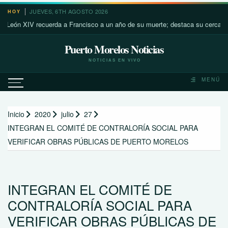
Saltar
JUEVES, 6TH AGOSTO 2026
HOY
al
 XIV recuerda a Francisco a un año de su muerte; destaca su cercanía con l
contenido
Puerto Morelos Noticias
NOTICIAS EN VIVO
MENÚ
Inicio
2020
julio
27
INTEGRAN EL COMITÉ DE CONTRALORÍA SOCIAL PARA
VERIFICAR OBRAS PÚBLICAS DE PUERTO MORELOS
INTEGRAN EL COMITÉ DE
CONTRALORÍA SOCIAL PARA
VERIFICAR OBRAS PÚBLICAS DE