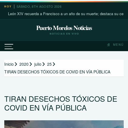
Saltar
SÁBADO, 8TH AGOSTO 2026
HOY
al
León XIV recuerda a Francisco a un año de su muerte; destaca su cercanía 
contenido
Puerto Morelos Noticias
NOTICIAS EN VIVO
MENÚ
Inicio
2020
julio
25
TIRAN DESECHOS TÓXICOS DE COVID EN VÍA PÚBLICA
TIRAN DESECHOS TÓXICOS DE
COVID EN VÍA PÚBLICA