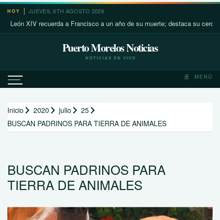
Saltar
JUEVES, 6TH AGOSTO 2026
HOY
al
ón XIV recuerda a Francisco a un año de su muerte; destaca su cercanía con
contenido
Puerto Morelos Noticias
NOTICIAS EN VIVO
MENÚ
Inicio
2020
julio
25
BUSCAN PADRINOS PARA TIERRA DE ANIMALES
BUSCAN PADRINOS PARA
TIERRA DE ANIMALES