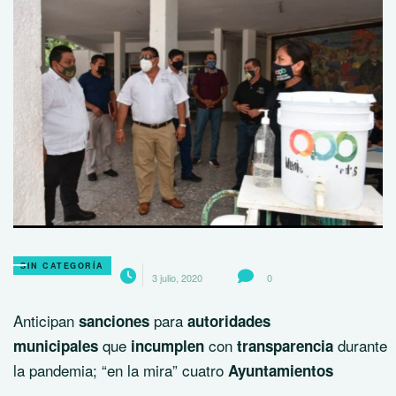
SIN CATEGORÍA
3 julio, 2020
0
Anticipan
para
sanciones
autoridades
que
con
durante
municipales
incumplen
transparencia
la pandemia; “en la mira” cuatro
Ayuntamientos