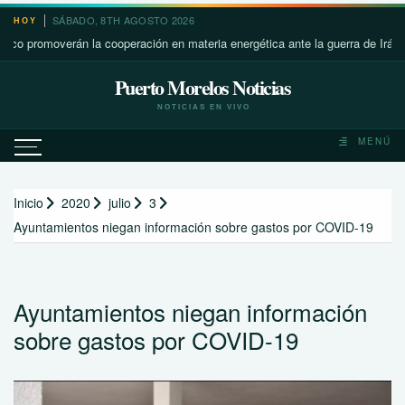
Saltar
SÁBADO, 8TH AGOSTO 2026
HOY
al
omoverán la cooperación en materia energética ante la guerra de Irán
contenido
Puerto Morelos Noticias
NOTICIAS EN VIVO
MENÚ
Inicio
2020
julio
3
Ayuntamientos niegan información sobre gastos por COVID-19
Ayuntamientos niegan información
sobre gastos por COVID-19