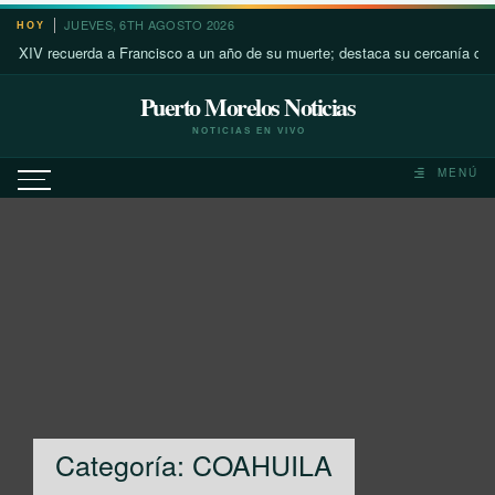
Saltar
JUEVES, 6TH AGOSTO 2026
HOY
al
rda a Francisco a un año de su muerte; destaca su cercanía con los más po
contenido
Puerto Morelos Noticias
NOTICIAS EN VIVO
MENÚ
Categoría:
COAHUILA