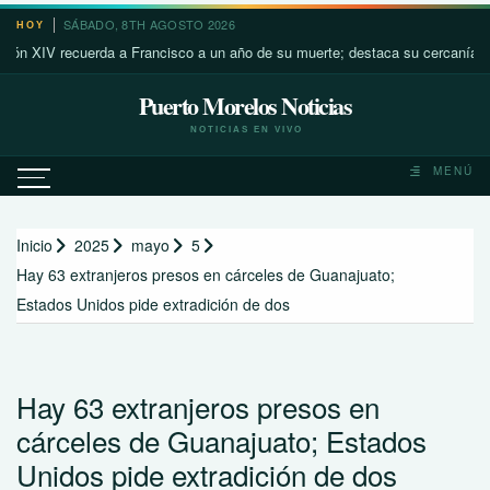
Saltar
SÁBADO, 8TH AGOSTO 2026
HOY
al
V recuerda a Francisco a un año de su muerte; destaca su cercanía con los 
contenido
Puerto Morelos Noticias
NOTICIAS EN VIVO
MENÚ
Inicio
2025
mayo
5
Hay 63 extranjeros presos en cárceles de Guanajuato;
Estados Unidos pide extradición de dos
Hay 63 extranjeros presos en
cárceles de Guanajuato; Estados
Unidos pide extradición de dos