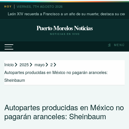
Saltar
VIERNES, 7TH AGOSTO 2026
HOY
al
León XIV recuerda a Francisco a un año de su muerte; destaca su cercanía c
contenido
Puerto Morelos Noticias
NOTICIAS EN VIVO
MENÚ
Inicio
2025
mayo
2
Autopartes producidas en México no pagarán aranceles:
Sheinbaum
Autopartes producidas en México no
pagarán aranceles: Sheinbaum