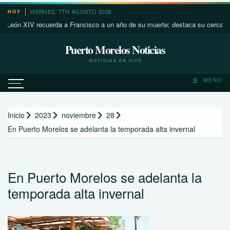
Saltar
VIERNES, 7TH AGOSTO 2026
HOY
al
n XIV recuerda a Francisco a un año de su muerte; destaca su cercanía con 
contenido
Puerto Morelos Noticias
NOTICIAS EN VIVO
MENÚ
Inicio
2023
noviembre
28
En Puerto Morelos se adelanta la temporada alta invernal
En Puerto Morelos se adelanta la
temporada alta invernal