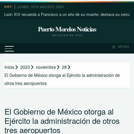
Saltar
LUNES, 10TH AGOSTO 2026
HOY
al
 XIV recuerda a Francisco a un año de su muerte; destaca su cercanía con 
contenido
Puerto Morelos Noticias
NOTICIAS EN VIVO
MENÚ
Inicio
2023
noviembre
28
El Gobierno de México otorga al Ejército la administración de
otros tres aeropuertos
El Gobierno de México otorga al
Ejército la administración de otros
tres aeropuertos