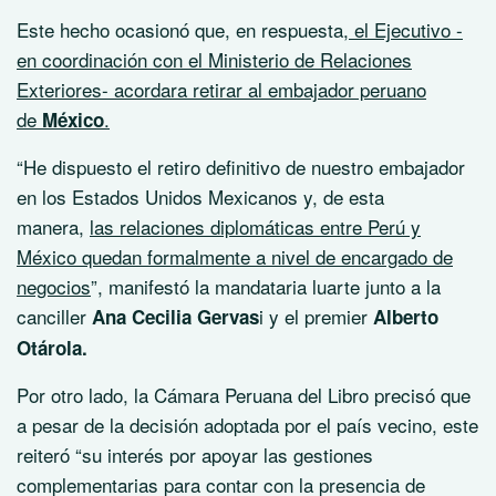
Este hecho ocasionó que, en respuesta,
el Ejecutivo -
en coordinación con el Ministerio de Relaciones
Exteriores- acordara retirar al embajador peruano
de
.
México
“He dispuesto el retiro definitivo de nuestro embajador
en los Estados Unidos Mexicanos y, de esta
manera,
las relaciones diplomáticas entre Perú y
México quedan formalmente a nivel de encargado de
negocios
”, manifestó la mandataria luarte junto a la
canciller
i y el premier
Ana Cecilia Gervas
Alberto
Otárola.
Por otro lado, la Cámara Peruana del Libro precisó que
a pesar de la decisión adoptada por el país vecino, este
reiteró “su interés por apoyar las gestiones
complementarias para contar con la presencia de