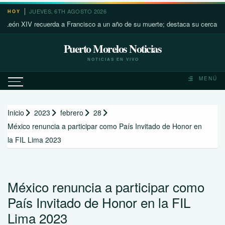
Saltar
JUEVES, 6TH AGOSTO 2026
HOY
al
 XIV recuerda a Francisco a un año de su muerte; destaca su cercanía con l
contenido
Puerto Morelos Noticias
NOTICIAS EN VIVO
MENÚ
Inicio
2023
febrero
28
México renuncia a participar como País Invitado de Honor en
la FIL Lima 2023
México renuncia a participar como
País Invitado de Honor en la FIL
Lima 2023