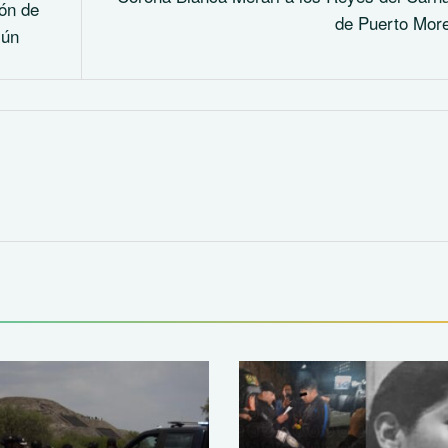
ión de
de Puerto Mor
cún