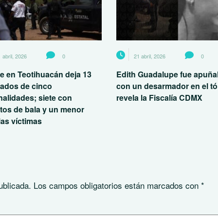
 abril, 2026
0
21 abril, 2026
0
e en Teotihuacán deja 13
Edith Guadalupe fue apuña
nados de cinco
con un desarmador en el tó
nalidades; siete con
revela la Fiscalía CDMX
tos de bala y un menor
las víctimas
ublicada.
Los campos obligatorios están marcados con
*