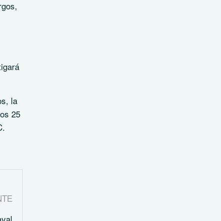
rgos,
tigará
s, la
los 25
C.
NTE
aval