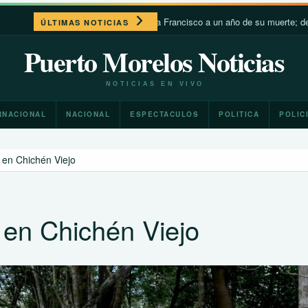
León XIV recuerda a Francisco a un año de su muerte; destaca su ce
ÚLTIMAS NOTICIAS
Puerto Morelos Noticias
NOTICIAS EN VIVO
RNACIONAL
NACIONAL
ESPECTACULOS
POLITICA
POLIC
en Chichén Viejo
en Chichén Viejo