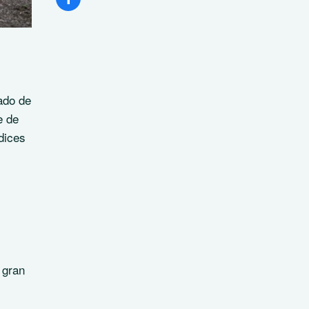
ado de
e de
dices
 gran