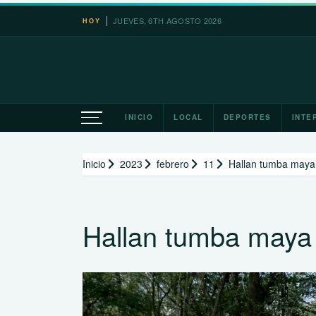
Saltar
JUEVES, 6TH AGOSTO 2026
HOY
al
contenido
INICIO
LOCAL
DEPORTES
INTE
Inicio
2023
febrero
11
Hallan tumba maya 
Hallan tumba maya 