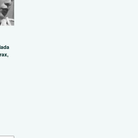
lada
rax,