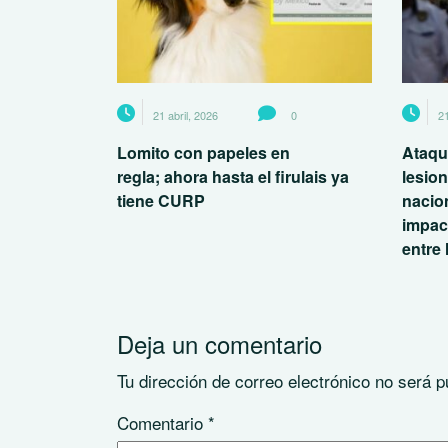
21 abril, 2026
0
21
Lomito con papeles en
Ataqu
regla; ahora hasta el firulais ya
lesio
tiene CURP
nacio
impac
entre 
Deja un comentario
Tu dirección de correo electrónico no será p
Comentario
*